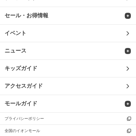
セール・お得情報
セール・お得情報TOP
イベント
- お客さま感謝デー
ニュース
- G.G.感謝デー
ニュースTOP
キッズガイド
- ショップニュース
アクセスガイド
- 新店・閉店・リニューアル
モールガイド
- モールからのお知らせ
プライバシーポリシー
モールガイドTOP
全国のイオンモール